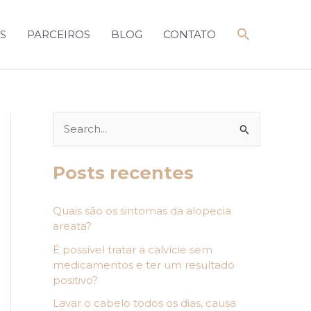
Pesquisar
S
PARCEIROS
BLOG
CONTATO
P
e
Posts recentes
s
q
Quais são os sintomas da alopecia
u
areata?
i
É possível tratar a calvície sem
s
medicamentos e ter um resultado
a
positivo?
r
Lavar o cabelo todos os dias, causa