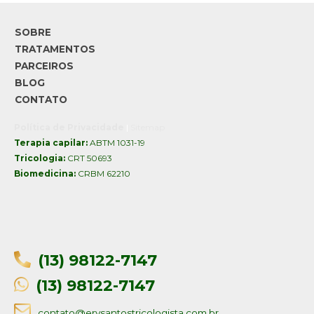
SOBRE
TRATAMENTOS
PARCEIROS
BLOG
CONTATO
Política de Privacidade
|
Sitemap
Terapia capilar:
ABTM 1031-19
Tricologia:
CRT 50693
Biomedicina:
CRBM 62210
(13) 98122-7147
(13) 98122-7147
contato@erysantostricologista.com.br