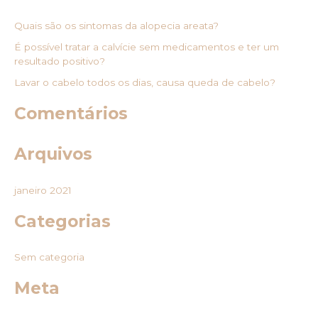
q
Quais são os sintomas da alopecia areata?
u
É possível tratar a calvície sem medicamentos e ter um
i
resultado positivo?
s
Lavar o cabelo todos os dias, causa queda de cabelo?
a
r
Comentários
p
o
Arquivos
r
:
janeiro 2021
Categorias
Sem categoria
Meta